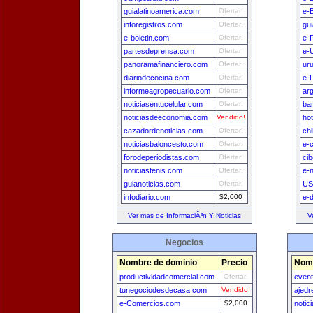
guialatinoamerica.com
Ofertar!
e-
inforegistros.com
Ofertar!
gu
e-boletin.com
Ofertar!
e-
partesdeprensa.com
Ofertar!
e-
panoramafinanciero.com
Ofertar!
ur
diariodecocina.com
Ofertar!
e-
informeagropecuario.com
Ofertar!
ar
noticiasentucelular.com
Ofertar!
ba
noticiasdeeconomia.com
Vendido!
ho
cazadordenoticias.com
Ofertar!
ch
noticiasbaloncesto.com
Ofertar!
e-
forodeperiodistas.com
Ofertar!
ci
noticiastenis.com
Ofertar!
e-
guianoticias.com
Ofertar!
US
infodiario.com
$2,000
e-
Ver mas de InformaciÃ³n Y Noticias
V
Negocios
Nombre de dominio
Precio
Nomb
productividadcomercial.com
Ofertar!
even
tunegociodesdecasa.com
Vendido!
ajedr
e-Comercios.com
$2,000
notic