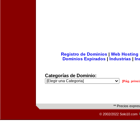
Registro de Dominios
|
Web Hosting
Dominios Expirados
|
Industrias
|
In
Categorías de Dominio:
[Pág. princi
** Precios expre
© 2002/2022 Solo10.com