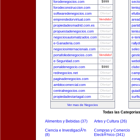
forodenegocios.com
$999
secto
forodeconstruccion.com
Ofertar!
tenis
softwaredenegocios.com
Ofertar!
efutb
emprendedorvirtual.com
Vendido!
area
propiedadesmadrid.com.es
Ofertar!
parti
propuestadenegocios.com
Ofertar!
tenis
negociosautomatizados.com
Ofertar!
e-ten
e-Ganaderia.com
Ofertar!
rally
negociosinternacionais.com
Ofertar!
selec
portafoliodenegocios.com
Vendido!
gest
e-Seguridad.com
Ofertar!
webde
portaldenegocio.com
$990
clubc
rednegocios.net
Ofertar!
camp
paginadenegocios.com
Ofertar!
zona
ambitocomercial.com
Ofertar!
pesca
centralnegocios.com
Ofertar!
guia
propiedadestartagal.com
Ofertar!
surfi
Ver mas de Negocios
Todas las Categoria
Alimentos y Bebidas (37)
Artes y Cultura (26)
Ciencia e InvestigaciÃ³n
Compras y Comercio
(8)
ElectrÃ³nico (341)