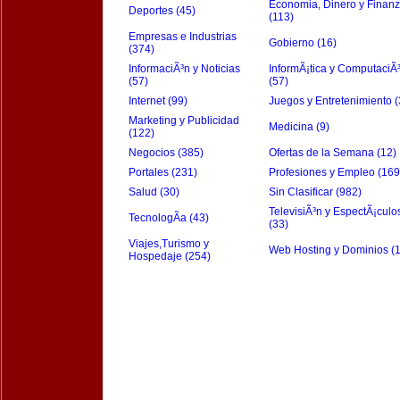
Economia, Dinero y Finan
Deportes (45)
(113)
Empresas e Industrias
Gobierno (16)
(374)
InformaciÃ³n y Noticias
InformÃ¡tica y ComputaciÃ
(57)
(57)
Internet (99)
Juegos y Entretenimiento (
Marketing y Publicidad
Medicina (9)
(122)
Negocios (385)
Ofertas de la Semana (12)
Portales (231)
Profesiones y Empleo (169
Salud (30)
Sin Clasificar (982)
TelevisiÃ³n y EspectÃ¡culo
TecnologÃ­a (43)
(33)
Viajes,Turismo y
Web Hosting y Dominios (
Hospedaje (254)