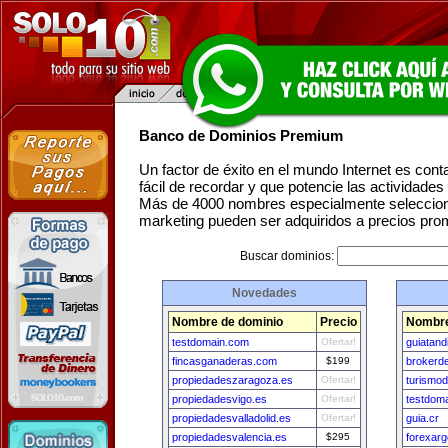
Banco de Dominios Premium
Un factor de éxito en el mundo Internet es con
fácil de recordar y que potencie las actividade
Más de 4000 nombres especialmente seleccion
marketing pueden ser adquiridos a precios pro
Buscar dominios:
Novedades
Nombre de dominio
Precio
Nombre
testdomain.com
Ofertar!
guiatand
fincasganaderas.com
$199
brokerd
propiedadeszaragoza.es
Ofertar!
turismod
propiedadesvigo.es
Ofertar!
testdom
propiedadesvalladolid.es
Ofertar!
guia.cr
propiedadesvalencia.es
$295
forexarg