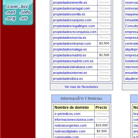
propiedadestenerife.es
Ofertar!
reserva
propiedadestartagal.com
Ofertar!
entrena
propiedadessevilla.es
Ofertar!
maquina
propiedadessanjusto.com
Ofertar!
inmuebl
propiedadesriogallegos.com
Ofertar!
Consult
propiedadesreconquista.com
Ofertar!
empresa
propiedadesmurcia.es
Ofertar!
empresa
propiedadesmiramar.com
$3,500
centrod
propiedadesmalaga.es
Ofertar!
alquilop
propiedadesmadrid.es
$2,500
empresa
propiedadesmadrid.com.es
Ofertar!
hoteles
propiedadeslahabana.com
Ofertar!
misrese
propiedadesinternet.es
Ofertar!
emueble
propiedadesibiza.es
Ofertar!
alquiler
Ver mas de Novedades
InformaciÃ³n Y Noticias
Nombre de dominio
Precio
No
e-periodicos.com
Ofertar!
br
informacionexclusiva.com
Ofertar!
co
noticiasurgentes.com
$10,000
cl
noticiasdigitales.com
$2,500
ar
campoaldia.com
Ofertar!
e-B