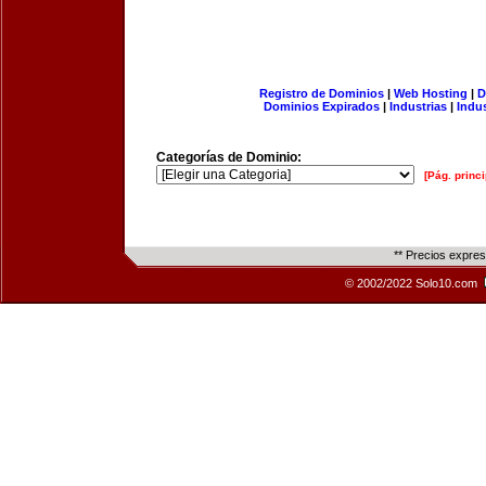
Registro de Dominios
|
Web Hosting
|
D
Dominios Expirados
|
Industrias
|
Indu
Categorías de Dominio:
[Pág. princi
** Precios expre
© 2002/2022 Solo10.com