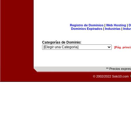
Registro de Dominios
|
Web Hosting
|
D
Dominios Expirados
|
Industrias
|
Indu
Categorías de Dominio:
[Pág. princi
** Precios expre
© 2002/2022 Solo10.com