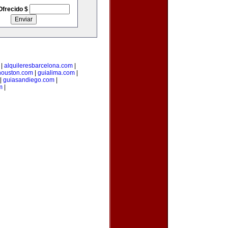
Ofrecido $
|
alquileresbarcelona.com
|
houston.com
|
guialima.com
|
|
guiasandiego.com
|
m
|