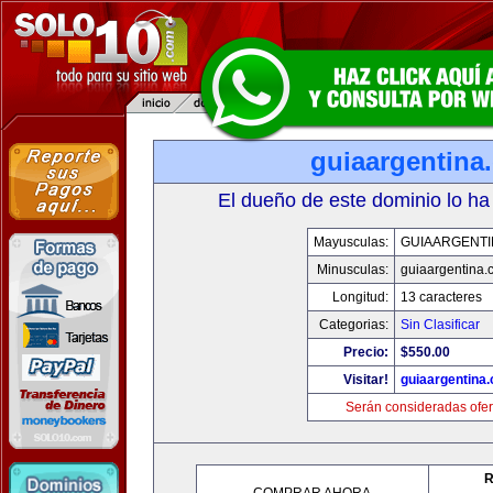
guiaargentina
El dueño de este dominio lo ha
Mayusculas:
GUIAARGENTI
Minusculas:
guiaargentina.
Longitud:
13 caracteres
Categorias:
Sin Clasificar
Precio:
$550.00
Visitar!
guiaargentina
Serán consideradas ofer
R