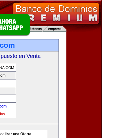
.com
 puesto en Venta
NA.COM
com
.com
tas
ealizar una Oferta