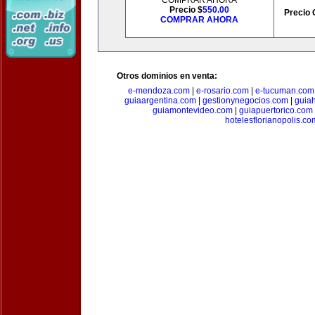
COMPRAR AHORA
Precio $
550.00
Precio 
COMPRAR AHORA
Otros dominios en venta:
e-mendoza.com
|
e-rosario.com
|
e-tucuman.com
guiaargentina.com
|
gestionynegocios.com
|
guia
guiamontevideo.com
|
guiapuertorico.com
hotelesflorianopolis.co