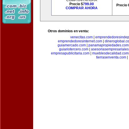
COMPRAR AHORA
Precio $
799.00
Precio 
COMPRAR AHORA
Otros dominios en venta:
venecitas.com
|
emprendedoresindep
emprendedoresinternet.com
|
dineroglobal.c
guiamercado.com
|
panamapropiedades.com
guiariotercero.com
|
asesoriasempresariale
empresapublicitaria.com
|
mueblesdecalidad.com
tierrasenventa.com
|