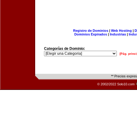
Registro de Dominios
|
Web Hosting
|
D
Dominios Expirados
|
Industrias
|
Indu
Categorías de Dominio:
[Pág. princi
** Precios expre
© 2002/2022 Solo10.com