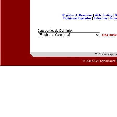
Registro de Dominios
|
Web Hosting
|
D
Dominios Expirados
|
Industrias
|
Indu
Categorías de Dominio:
[Pág. princi
** Precios expre
© 2002/2022 Solo10.com