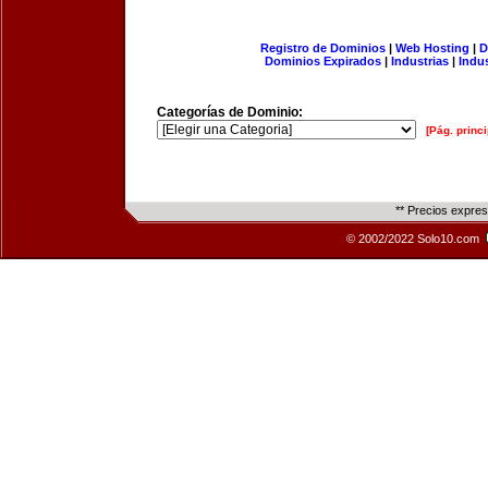
Registro de Dominios
|
Web Hosting
|
D
Dominios Expirados
|
Industrias
|
Indu
Categorías de Dominio:
[Pág. princi
** Precios expre
© 2002/2022 Solo10.com