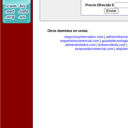
Precio Ofrecido $
Otros dominios en venta:
negociosymercadeo.com
|
administracio
expansioncomercial.com
|
guiadetecnologi
alimentoslistos.com
|
todoenoferta.com
|
propuestacomercial.com
|
alquil