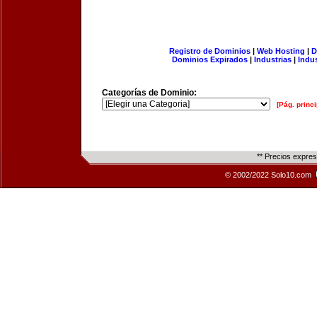
Registro de Dominios
|
Web Hosting
|
D
Dominios Expirados
|
Industrias
|
Indu
Categorías de Dominio:
[Pág. princi
** Precios expre
© 2002/2022 Solo10.com