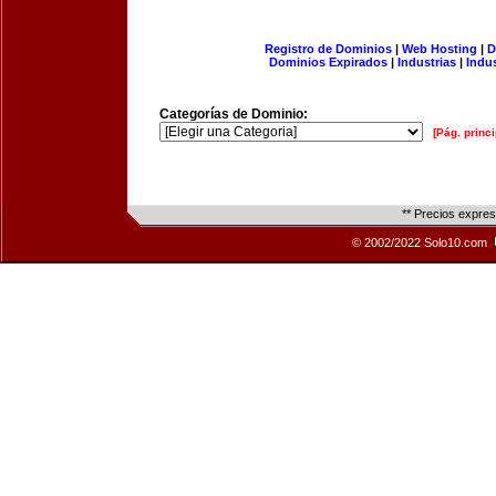
Registro de Dominios
|
Web Hosting
|
D
Dominios Expirados
|
Industrias
|
Indu
Categorías de Dominio:
[Pág. princi
** Precios expre
© 2002/2022 Solo10.com